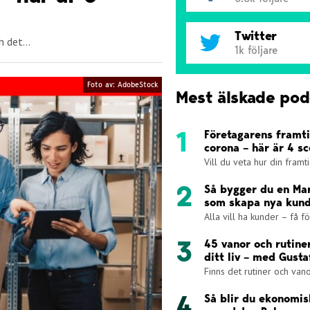
Twitter
 det...
1k följare
Foto av: AdobeStock
Mest älskade pod
Företagarens framti
corona – här är 4 s
Vill du veta hur din framt
Så bygger du en Ma
som skapa nya kun
Alla vill ha kunder – få för
45 vanor och rutine
ditt liv – med Gust
Finns det rutiner och van
Så blir du ekonomi