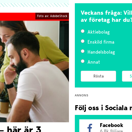
Veckans fråga: Vi
Foto av: AdobeStock
av företag har du
Aktiebolag
Enskild firma
Handelsbolag
Annat
S
ANNONS
Följ oss i Sociala
Facebook
 – här är 3
6.8k följare