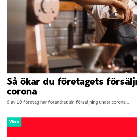
Så ökar du företagets försäl
corona
6 av 10 företag har förändrat sin försäljning under corona....
Växa