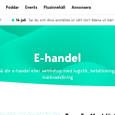
Poddar
Events
Plusinnehåll
Annonsera
14 juli
Tar du och dina anställda ut rätt lön? Räkna ut här!
E-handel
på din e-handel eller webbshop med logistik, betallösningar
marknadsföring