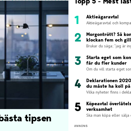
Topp 5 - Mest läs
Aktieägaravtal
Aktieägaravtal och kompan
Morgontrött? Så k
klockan fem och gil
Brukar du säga; ”jag är i
Starta eget som kon
får du fler kunder
Om du vill starta eget som
Deklarationen 2020
du måste ha koll på
Vilka nyheter finns i dekla
Köpeavtal överlåtel
verksamhet
Ska man köpa eller sälja 
bästa tipsen
ANNONS