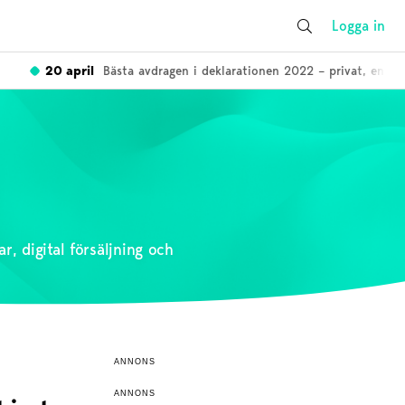
Logga in
20 april
Bästa avdragen i deklarationen 2022 – privat, enskild fir
, digital försäljning och
ANNONS
ANNONS