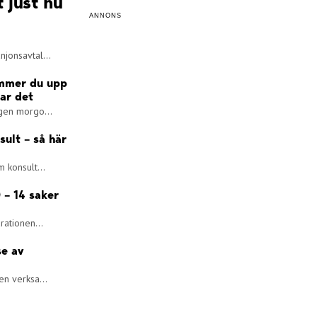
t just nu
ANNONS
jonsavtal...
ommer du upp
lar det
ngen morgo...
sult – så här
 konsult...
 – 14 saker
rationen...
se av
en verksa...