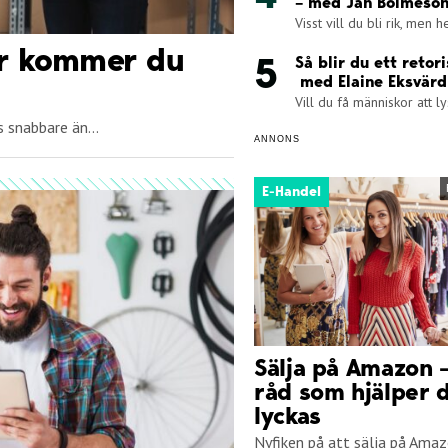
– med Jan Bolmeso
Visst vill du bli rik, men he
här kommer du
Så blir du ett retori
med Elaine Eksvärd
Vill du få människor att ly
 snabbare än...
ANNONS
E-Handel
Sälja på Amazon –
råd som hjälper d
lyckas
Nyfiken på att sälja på Amaz