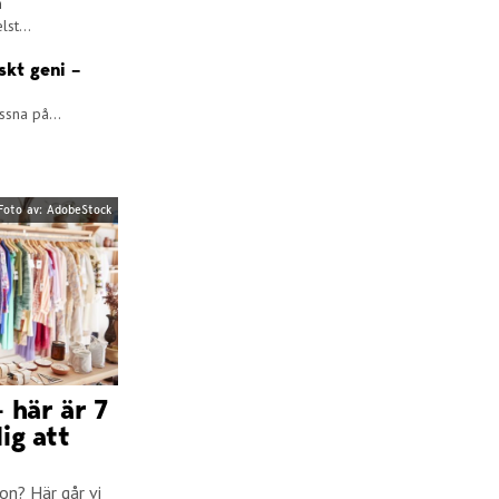
n
lst...
skt geni –
ssna på...
Foto av: AdobeStock
 här är 7
ig att
on? Här går vi