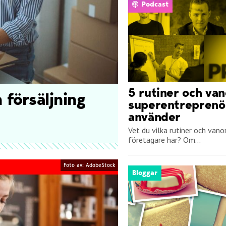
Podcast
5 rutiner och van
 försäljning
superentreprenö
använder
Vet du vilka rutiner och van
företagare har? Om...
Foto av: AdobeStock
Bloggar