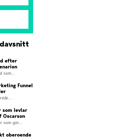
davsnitt
d efter
cenarion
id som...
rketing Funnel
der
står...
r som levlar
af Oscarson
or som gör...
skt oberoende