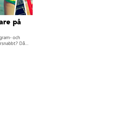
jare på
agram- och
snabbt? Då...