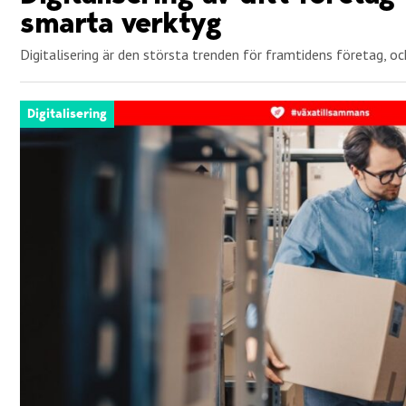
smarta verktyg
Digitalisering är den största trenden för framtidens företag, och
Digitalisering