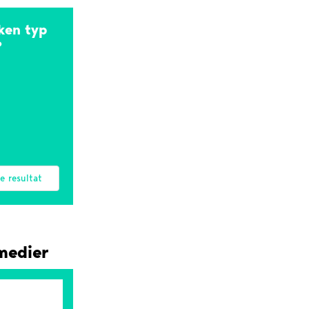
lken typ
?
e resultat
 medier