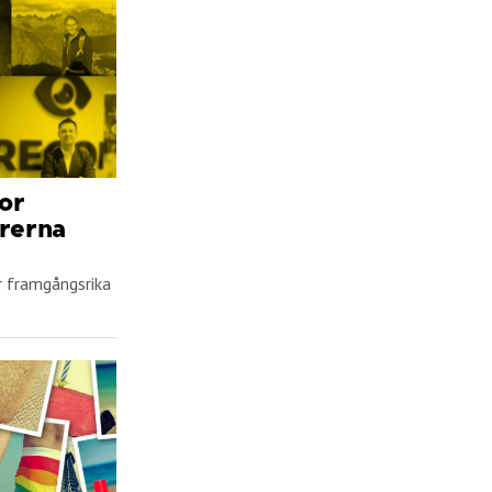
or
rerna
or framgångsrika