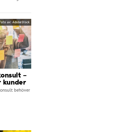
Foto av: AdobeStock
onsult –
r kunder
konsult behöver