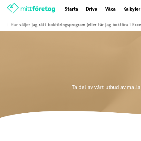
Starta
Driva
Växa
Kalkyler
i
Hur väljer jag rätt bokföringsprogram (eller får jag bokföra i Excel)?
Ta del av vårt utbud av malla