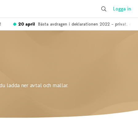
Logga in
20 april
Bästa avdragen i deklarationen 2022 – privat, enskild
du ladda ner avtal och mallar.