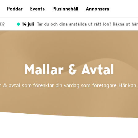
Poddar
Events
Plusinnehåll
Annonsera
14 juli
Tar du och dina anställda ut rätt lön? Räkna ut här!
Mallar & Avtal
r & avtal som förenklar din vardag som företagare. Här kan 