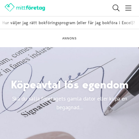
Hur väljer jag rätt bokföringsprogram (eller får jag bokföra i Excel)?
ANNONS
Köpeavtal lös egendom
Ska du sälja företagets gamla dator eller köpa en
begagnad...