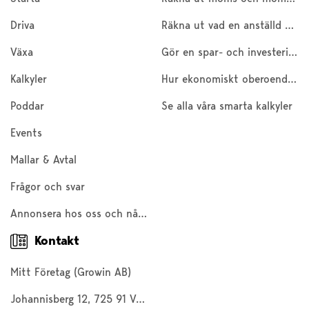
Driva
Räkna ut vad en anställd kostar
Växa
Gör en spar- och investeringskalkyl
Kalkyler
Hur ekonomiskt oberoende är du?
Poddar
Se alla våra smarta kalkyler
Events
Mallar & Avtal
Frågor och svar
Annonsera hos oss och nå 200 000 företagare och entreprenörer
Kontakt
Mitt Företag (Growin AB)
Johannisberg 12, 725 91 Västerås