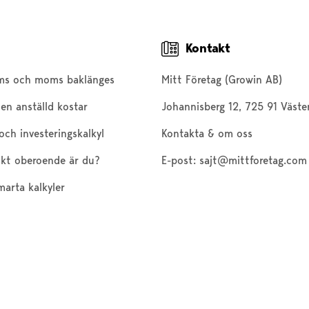
Kontakt
ms och moms baklänges
Mitt Företag (Growin AB)
en anställd kostar
Johannisberg 12, 725 91 Väste
och investeringskalkyl
Kontakta & om oss
kt oberoende är du?
E-post:
sajt@mittforetag.com
marta kalkyler