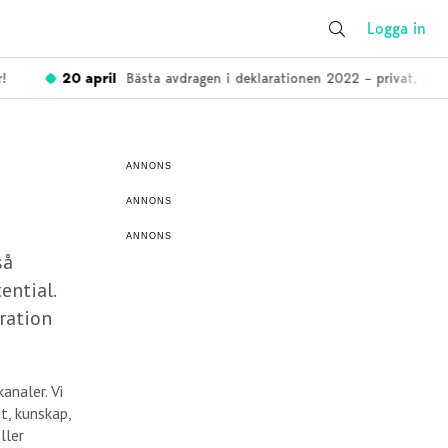
Logga in
20 april
Bästa avdragen i deklarationen 2022 – privat, enskil
ANNONS
ANNONS
ANNONS
så
ential.
ration
analer. Vi
t, kunskap,
ller