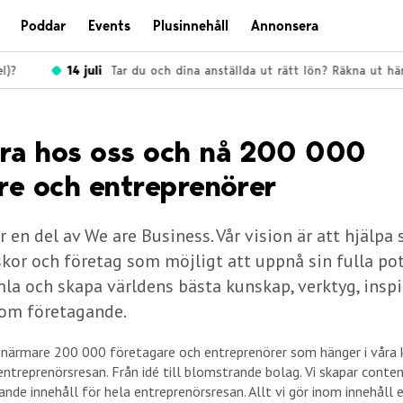
Poddar
Events
Plusinnehåll
Annonsera
?
14 juli
Tar du och dina anställda ut rätt lön? Räkna ut här!
ra hos oss och nå 200 000
re och entreprenörer
 en del av We are Business. Vår vision är att hjälpa 
r och företag som möjligt att uppnå sin fulla pot
a och skapa världens bästa kunskap, verktyg, inspi
nom företagande.
 närmare 200 000 företagare och entreprenörer som hänger i våra k
entreprenörsresan. Från idé till blomstrande bolag. Vi skapar conten
nde innehåll för hela entreprenörsresan. Allt vi gör inom innehåll e