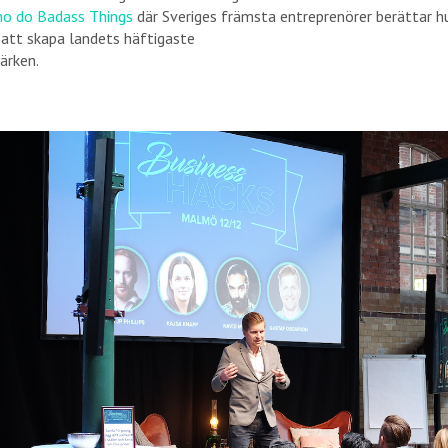
ho do Badass Things
där Sveriges främsta entreprenörer berättar h
ll att skapa landets häftigaste
ärken.