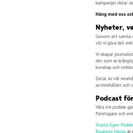
kampanjer riktar si
Häng med oss och
Nyheter, v
Genom att samla o
vill vi göra det en
Vi skapar journalis
det som är krångli
kunskap och redska
Delar av vår inneh
av innehållet och 
Podcast fö
Våra tre poddar ge
företagare och ent
Starta Eget-Podd
Business Hacks
är 