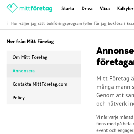
Starta
Driva
Växa
Kalkyler
ti
Hur väljer jag rätt bokföringsprogram (eller får jag bokföra i Excel)
Mer från Mitt Företag
Annonse
Om Mitt Företag
företaga
Annonsera
Mitt Företag är
Kontakta MittFöretag.com
många människo
Genom att saml
Policy
och nätverk i
Vi når varje månad
finns med på hela 
event och engagera