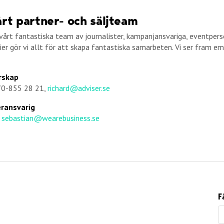
årt partner- och säljteam
rt fantastiska team av journalister, kampanjansvariga, eventpers
ier gör vi allt för att skapa fantastiska samarbeten. Vi ser fram e
rskap
70-855 28 21,
richard@adviser.se
ransvarig
, sebastian@wearebusiness.se
F