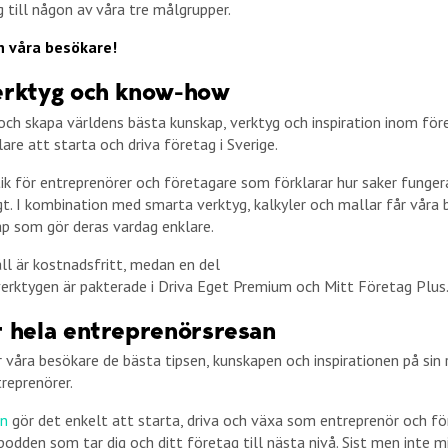
g till någon av våra tre målgrupper.
 våra besökare!
erktyg och know-how
ch skapa världens bästa kunskap, verktyg och inspiration inom fö
klare att starta och driva företag i Sverige.
tik för entreprenörer och företagare som förklarar hur saker fungera
gt. I kombination med smarta verktyg, kalkyler och mallar får våra
p som gör deras vardag enklare.
åll är kostnadsfritt, medan en del
verktygen är pakterade i Driva Eget Premium och Mitt Företag Plus
r hela entreprenörsresan
r våra besökare de bästa tipsen, kunskapen och inspirationen på sin
reprenörer.
en
gör det enkelt att starta, driva och växa som entreprenör och fö
podden som tar dig och ditt företag till nästa nivå. Sist men inte mi