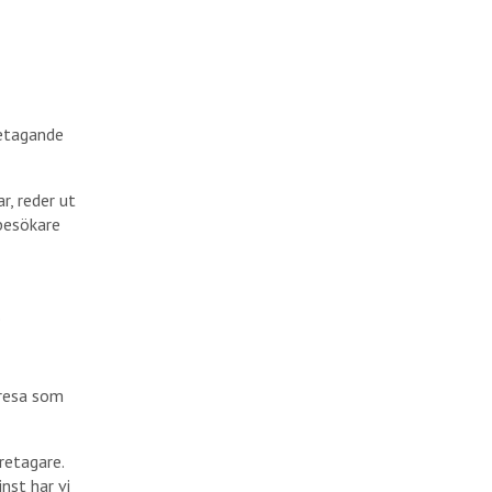
retagande
r, reder ut
 besökare
.
 resa som
retagare.
nst har vi