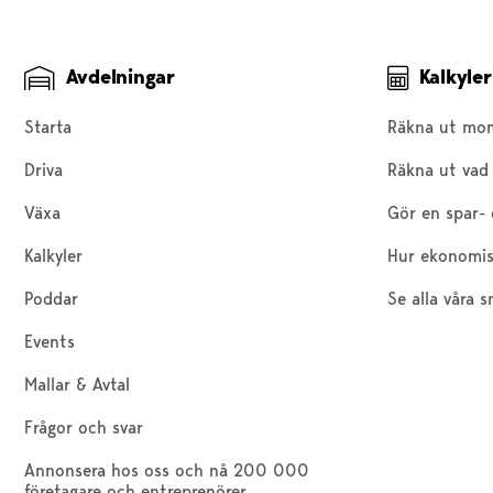
Avdelningar
Kalkyler
Starta
Räkna ut mo
Driva
Räkna ut vad 
Växa
Gör en spar- 
Kalkyler
Hur ekonomis
Poddar
Se alla våra s
Events
Mallar & Avtal
Frågor och svar
Annonsera hos oss och nå 200 000
företagare och entreprenörer