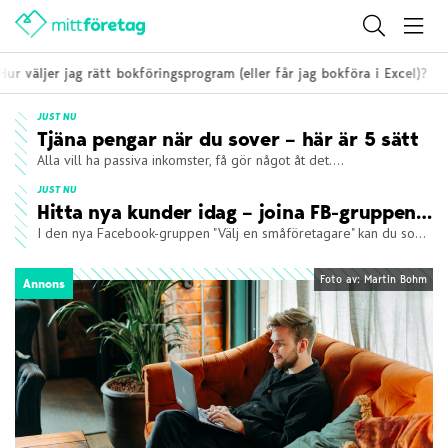
äljer jag rätt bokföringsprogram (eller får jag bokföra i Excel)?
JUST NU
Tjäna pengar när du sover – här är 5 sätt
Alla vill ha passiva inkomster, få gör något åt det....
JUST NU
Hitta nya kunder idag – joina FB-gruppen "Välj en småföretagare"!
I den nya Facebook-gruppen "Välj en småföretagare" kan du som...
Foto av: Martin Bohm
Annons