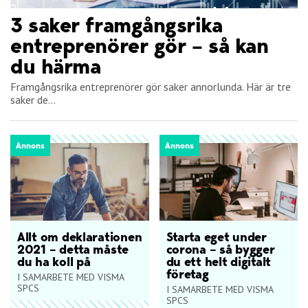
3 saker framgångsrika
entreprenörer gör – så kan
du härma
Framgångsrika entreprenörer gör saker annorlunda. Här är tre
saker de...
Annons
Annons
Allt om deklarationen
Starta eget under
2021 – detta måste
corona – så bygger
du ha koll på
du ett helt digitalt
företag
I SAMARBETE MED VISMA
SPCS
I SAMARBETE MED VISMA
SPCS