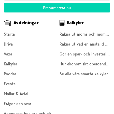
Avdelningar
Kalkyler
Starta
Räkna ut moms och moms baklänges
Driva
Räkna ut vad en anställd kostar
Växa
Gör en spar- och investeringskalkyl
Kalkyler
Hur ekonomiskt oberoende är du?
Poddar
Se alla våra smarta kalkyler
Events
Mallar & Avtal
Frågor och svar
Annonsera hos oss och nå 200 000 företagare och entreprenörer