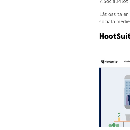
SocialPilot
Låt oss ta en
sociala medier
HootSui