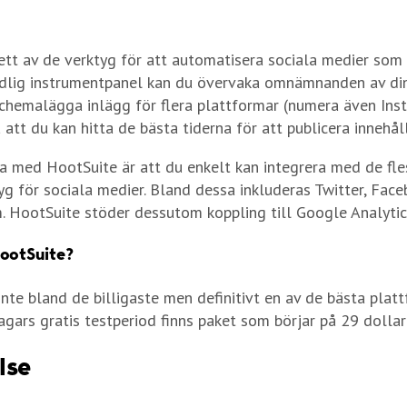
ett av de verktyg för att automatisera sociala medier som
tydlig instrumentpanel kan du övervaka omnämnanden av di
chemalägga inlägg för flera plattformar (numera även Ins
 att du kan hitta de bästa tiderna för att publicera innehåll
a med HootSuite är att du enkelt kan integrera med de fle
tyg för sociala medier. Bland dessa inkluderas Twitter, Face
. HootSuite stöder dessutom koppling till Google Analytic
HootSuite?
inte bland de billigaste men definitivt en av de bästa plat
agars gratis testperiod finns paket som börjar på 29 dolla
lse