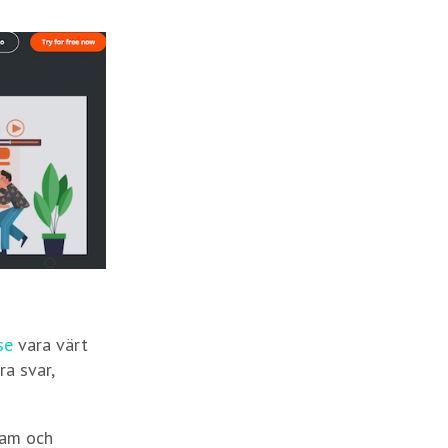
se
vara värt
a svar,
ram och