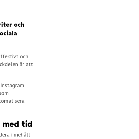
t
riter och
ociala
ffektivt och
ckdelen är att
 Instagram
 som
tomatisera
 med tid
dera innehåll