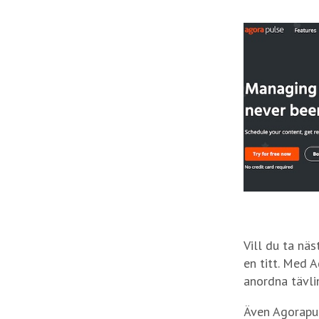
Vill du ta nä
en titt. Med 
anordna tävli
Även Agorapul