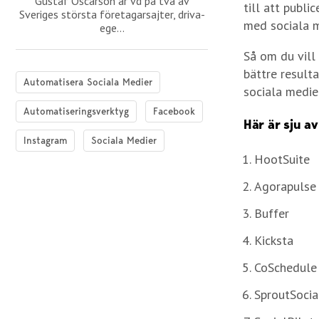
Gustaf Oscarson är vd på två av
till att publi
Sveriges största företagarsajter, driva-
med sociala m
ege...
Så om du vill
bättre result
Automatisera Sociala Medier
sociala medier
Automatiseringsverktyg
Facebook
Här är sju a
Instagram
Sociala Medier
HootSuite
Agorapulse
Buffer
Kicksta
CoSchedule
SproutSocia