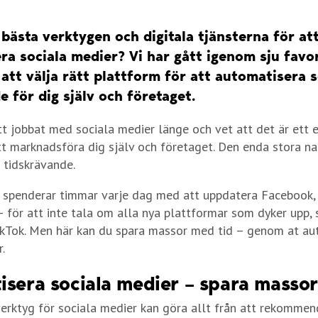
 bästa verktygen och digitala tjänsterna för at
ra sociala medier? Vi har gått igenom sju favo
 att välja rätt plattform för att automatisera s
 för dig själv och företaget.
tt jobbat med sociala medier länge och vet att det är ett e
att marknadsföra dig själv och företaget. Den enda stora na
 tidskrävande.
 spenderar timmar varje dag med att uppdatera Facebook,
– för att inte tala om alla nya plattformar som dyker upp,
kTok. Men här kan du spara massor med tid – genom at au
.
sera sociala medier – spara massor
rktyg för sociala medier kan göra allt från att rekommen