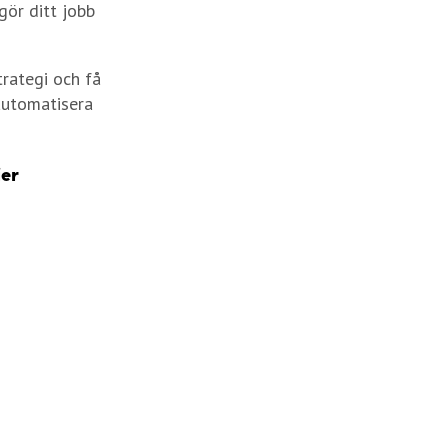
gör ditt jobb
rategi och få
 automatisera
ier