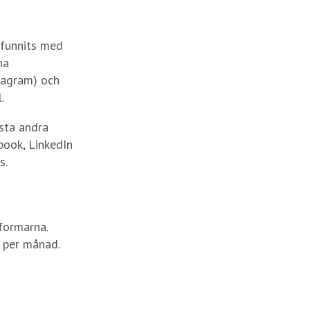
 funnits med
na
tagram) och
.
sta andra
book, LinkedIn
s.
tformarna.
r per månad.