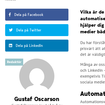
Vilka är de
Dela på Facebook
automatise
hjälper dig
Dela på Twitter
medier både
Du har förstå
Dela på LinkedIn
prisvärt ätt 
det är väldigt
Redaktör
Många av oss
och LinkedIn 
exempelvis Ti
sociala medier
Automati
Gustaf Oscarson
Automationsve