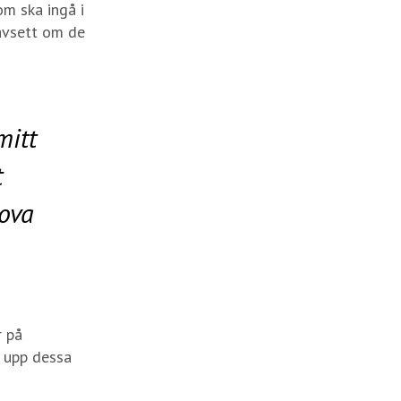
om ska ingå i
oavsett om de
mitt
t
lova
r på
a upp dessa