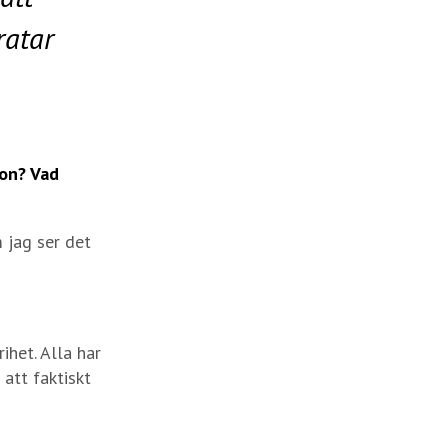
ratar
son? Vad
 jag ser det
ihet. Alla har
 att faktiskt