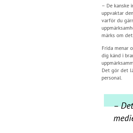
– De kanske i
uppvaktar dem
varför du gärn
uppmärksamhet
märks om det 
Frida menar o
dig känd i br
uppmärksamma 
Det gör det l
personal.
– Det
medie