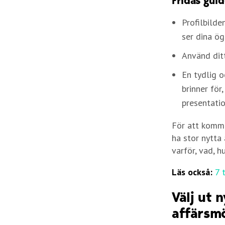
Fridas guid
Profilbilde
ser dina ög
Använd dit
En tydlig o
brinner för
presentati
För att komma
ha stor nytta
varför, vad, 
Läs också:
7 
Välj ut 
affärsmö