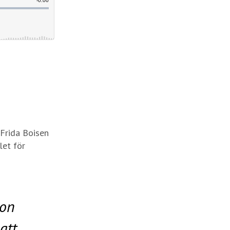
 Frida Boisen
let för
son
att