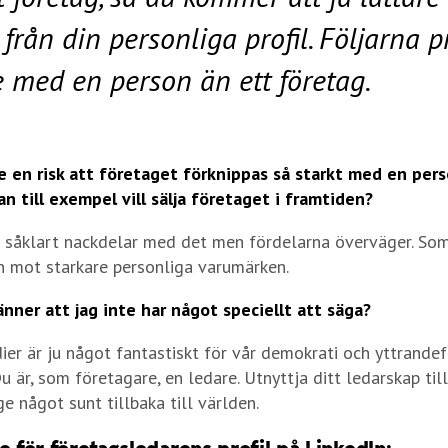
 från din personliga profil. Följarna p
e med en person än ett företag.
e en risk att företaget förknippas så starkt med en per
 till exempel vill sälja företaget i framtiden?
ns såklart nackdelar med det men fördelarna överväger. Som
n mot starkare personliga varumärken.
nner att jag inte har något speciellt att säga?
er är ju något fantastiskt för vår demokrati och yttrandefr
Du är, som företagare, en ledare. Utnyttja ditt ledarskap till
ge något sunt tillbaka till världen.