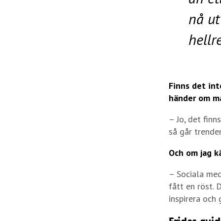
nå ut
hellr
Finns det int
händer om man
– Jo, det fin
så går trende
Och om jag kä
– Sociala medi
fått en röst. 
inspirera och 