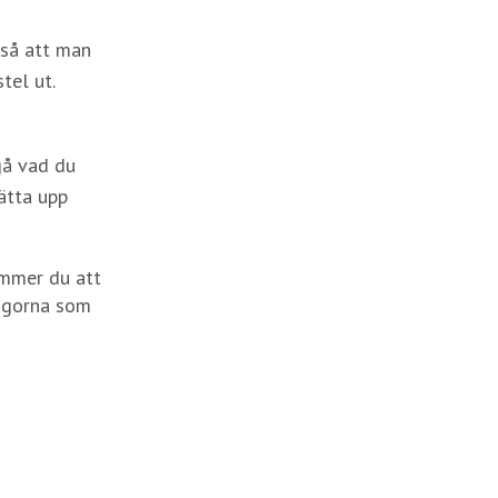
 så att man
tel ut.
gå vad du
lätta upp
ommer du att
rågorna som