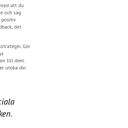
 med att du
de och säg
 positiv
dback, det
strategin. Gör
ga
on till dem.
er utöka din
ciala
ken.