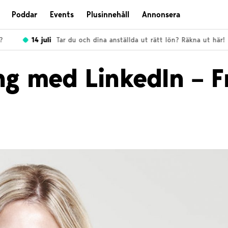
Poddar
Events
Plusinnehåll
Annonsera
14 juli
Tar du och dina anställda ut rätt lön? Räkna ut här!
g med LinkedIn – F