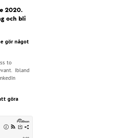
re 2020.
g och bli
te gör något
ss to
evant. Ibland
inkedIn
att göra