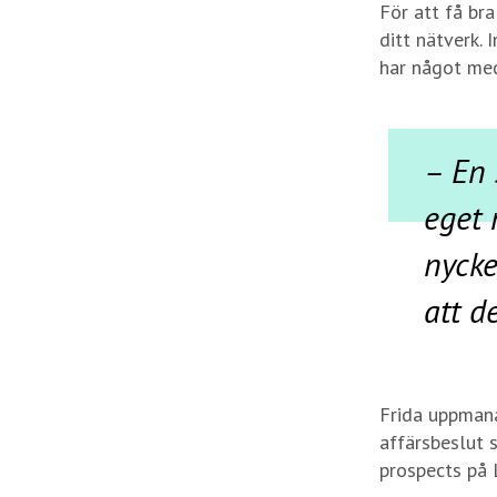
För att få bra
ditt nätverk. 
har något med
– En 
eget 
nycke
att d
Frida uppmana
affärsbeslut 
prospects på 