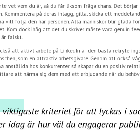
nte vet vem du är, så du får liksom fråga chans. Det börjar
. Kommentera på deras inlägg, gilla, skicka ett meddelan
a vill följa den här personen. Alla människor blir glada för
. Kom dock ihåg att det du skriver måste vara genuin fee
är falskt.
ckså att aktivt arbete på LinkedIn är den bästa rekryterings
anschen, som en attraktiv arbetsgivare. Genom att också vå
anställda hos konkurrenter så skapar du en positiv relati
ättare att närma sig dem med ett erbjudande när du behöv
 viktigaste kriteriet för att lyckas i so
r idag är hur väl du engagerar publi