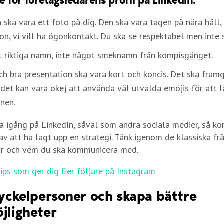
e för företagsledarens profil på LinkedIn:
n ska vara ett foto på dig. Den ska vara tagen på nära håll,
on, vi vill ha ögonkontakt. Du ska se respektabel men inte s
t riktiga namn, inte något smeknamn från kompisgänget.
ch bra presentation ska vara kort och koncis. Det ska fram
, det kan vara okej att använda väl utvalda emojis för att 
onen.
 igång på LinkedIn, såväl som andra sociala medier, så k
 av att ha lagt upp en strategi. Tänk igenom de klassiska f
hur och vem du ska kommunicera med.
tips som ger dig fler följare på I
nstagram
nyckelpersoner och skapa bättre
jligheter