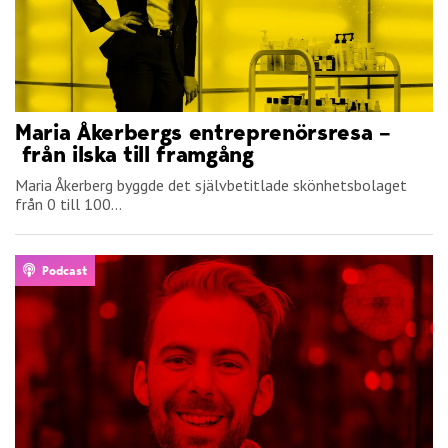
Maria Åkerbergs entreprenörsresa –
från ilska till framgång
Maria Åkerberg byggde det självbetitlade skönhetsbolaget
från 0 till 100...
Podcast