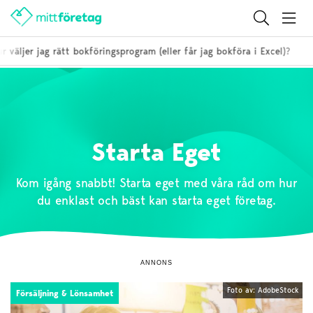
r jag rätt bokföringsprogram (eller får jag bokföra i Excel)?
14 
Starta Eget
Kom igång snabbt! Starta eget med våra råd om hur
du enklast och bäst kan starta eget företag.
ANNONS
Foto av: AdobeStock
Försäljning & Lönsamhet