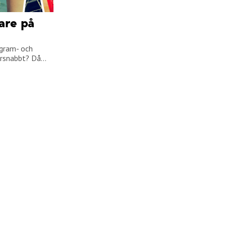
jare på
agram- och
snabbt? Då...