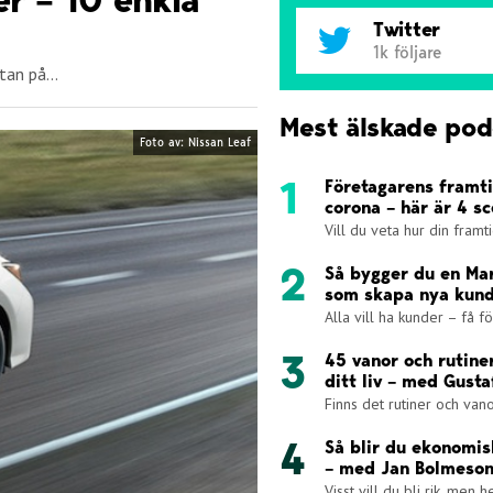
Twitter
1k följare
an på...
Mest älskade pod
Foto av: Nissan Leaf
Företagarens framti
corona – här är 4 s
Vill du veta hur din framt
Så bygger du en Ma
som skapa nya kun
Alla vill ha kunder – få för
45 vanor och rutine
ditt liv – med Gust
Finns det rutiner och van
Så blir du ekonomi
– med Jan Bolmeso
Visst vill du bli rik, men he