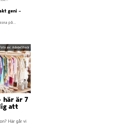
skt geni –
ssna på...
Foto av: AdobeStock
 här är 7
ig att
on? Här går vi