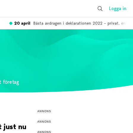
Logga in
20 april
Bästa avdragen i deklarationen 2022 – privat, enskild firm
t företag
ANNONS
ANNONS
t just nu
ANNONS