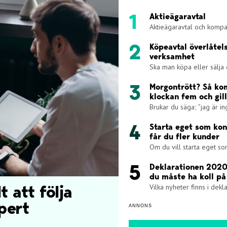
Aktieägaravtal
Aktieägaravtal och kompan
Köpeavtal överlåtel
verksamhet
Ska man köpa eller sälja 
Morgontrött? Så k
klockan fem och gil
Brukar du säga; ”jag är i
Starta eget som kon
får du fler kunder
Om du vill starta eget som
Deklarationen 2020
du måste ha koll på
Vilka nyheter finns i dekla
 att följa
pert
ANNONS