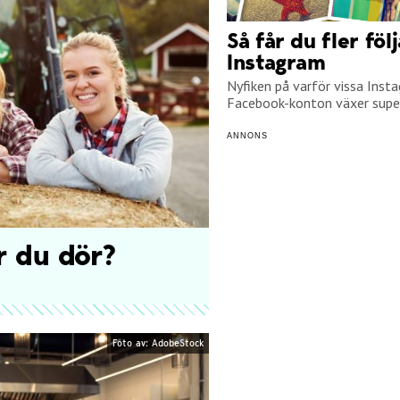
Så får du fler föl
Instagram
Nyfiken på varför vissa Inst
Facebook-konton växer super
ANNONS
r du dör?
Foto av: AdobeStock