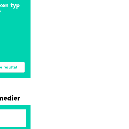
lken typ
?
e resultat
 medier