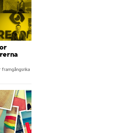
or
rerna
or framgångsrika