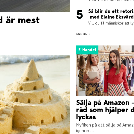
Så blir du ett retori
med Elaine Eksvärd
ad är mest
Vill du få människor att ly
ANNONS
E-Handel
Sälja på Amazon –
råd som hjälper d
lyckas
Nyfiken på att sälja på Amaz
igenom...