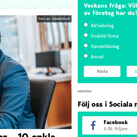
Veckans fråga: Vi
av företag har du
Foto av: AdobeStock
Aktiebolag
Enskild firma
Handelsbolag
Annat
S
ANNONS
Följ oss i Sociala
Facebook
6.8k följare
r – 10 enkla