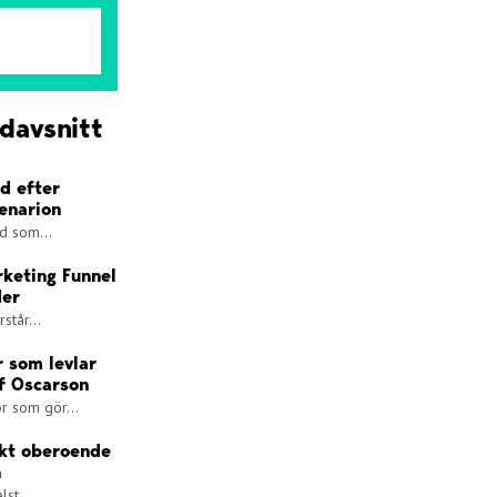
davsnitt
d efter
cenarion
id som...
rketing Funnel
der
står...
r som levlar
af Oscarson
or som gör...
skt oberoende
n
lst...