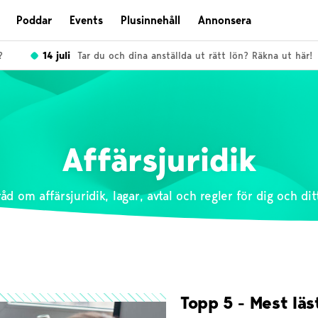
Poddar
Events
Plusinnehåll
Annonsera
14 juli
Tar du och dina anställda ut rätt lön? Räkna ut här!
Affärsjuridik
råd om affärsjuridik, lagar, avtal och regler för dig och dit
Topp 5 - Mest läs