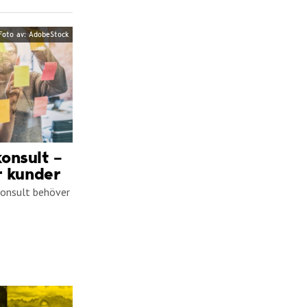
Foto av: AdobeStock
onsult –
r kunder
konsult behöver