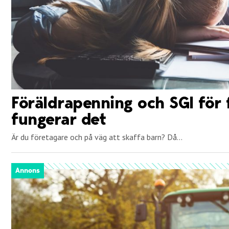
Föräldrapenning och SGI för 
fungerar det
Är du företagare och på väg att skaffa barn? Då...
Annons