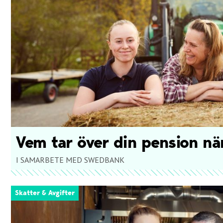
Vem tar över din pension nä
I SAMARBETE MED SWEDBANK
Skatter & Avgifter