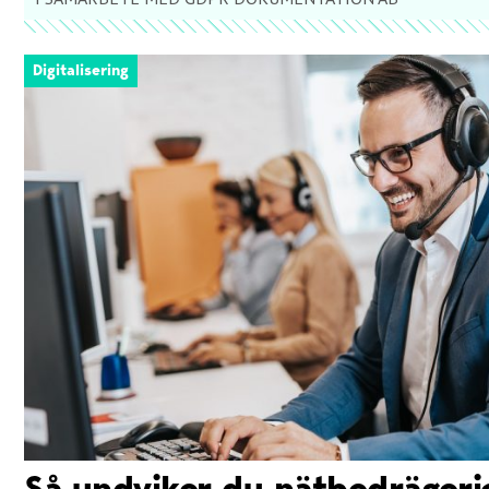
Digitalisering
Så undviker du nätbedrägerie