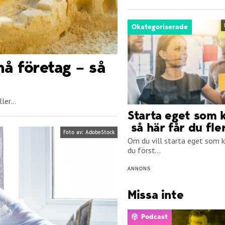
Okategoriserade
må företag – så
er...
Starta eget som k
så här får du fle
Foto av: AdobeStock
Om du vill starta eget som 
du först...
ANNONS
Missa inte
Podcast