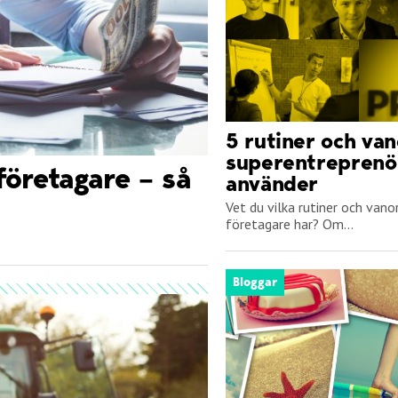
5 rutiner och van
superentreprenö
företagare – så
använder
Vet du vilka rutiner och van
företagare har? Om...
Bloggar