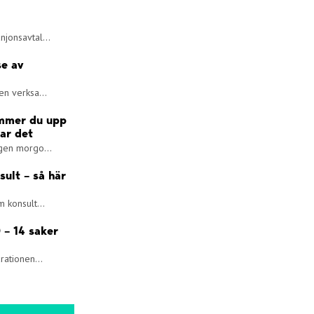
jonsavtal...
se av
en verksa...
ommer du upp
lar det
ngen morgo...
sult – så här
 konsult...
 – 14 saker
rationen...