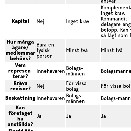
ansvar
Komplement
inget krav.
Kommandit-
Kapital
Nej
Inget krav
delägare ang
belopp. Kan 
så lågt som 1
Hur många
Bara en
ägare/
fysisk
Minst två
Minst två
medlemmar
person
behövs?
Vem
Bolags-
represen-
Innehavaren
Bolagsmänn
männen
terar?
Krävs
För vissa
Nej
För vissa bo
revisor?
bolag
Bolags-
Beskattning
Innehavaren
Bolags-män
männen
Kan
företaget
Ja
Ja
Ja
ha
anställda?