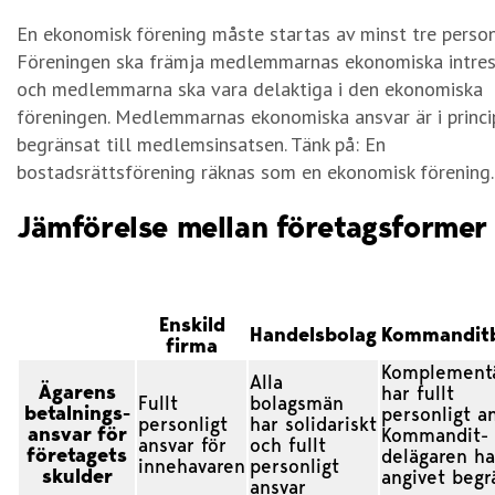
En ekonomisk förening måste startas av minst tre person
Föreningen ska främja medlemmarnas ekonomiska intre
och medlemmarna ska vara delaktiga i den ekonomiska
föreningen. Medlemmarnas ekonomiska ansvar är i princi
begränsat till medlemsinsatsen. Tänk på: En
bostadsrättsförening räknas som en ekonomisk förening.
Jämförelse mellan företagsformer
Enskild
Handelsbolag
Kommandit
firma
Komplement
Alla
Ägarens
har fullt
Fullt
bolagsmän
betalnings-
personligt a
personligt
har solidariskt
ansvar för
Kommandit-
ansvar för
och fullt
företagets
delägaren ha
innehavaren
personligt
skulder
angivet begr
ansvar