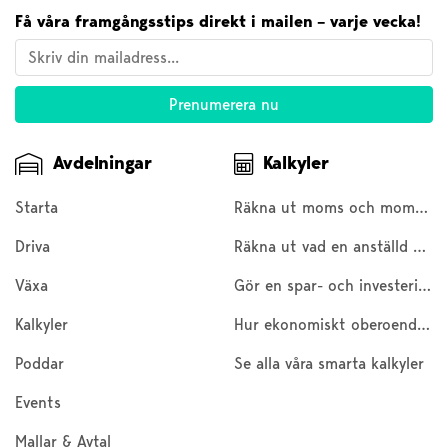
Få våra framgångsstips direkt i mailen – varje vecka!
Avdelningar
Kalkyler
Starta
Räkna ut moms och moms baklänges
Driva
Räkna ut vad en anställd kostar
Växa
Gör en spar- och investeringskalkyl
Kalkyler
Hur ekonomiskt oberoende är du?
Poddar
Se alla våra smarta kalkyler
Events
Mallar & Avtal