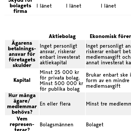
Skydd för
bolagets
I länet
I länet
I länet
firma
Aktiebolag
Ekonomisk före
Ägarens
Inget personligt
Inget personligt an
betalnings-
ansvar, riskerar
riskerar enbart bet
ansvar för
enbart investerat
medlemsavgift och
företagets
aktiekapital
annat investerat ka
skulder
Minst 25 000 kr
Brukar enbart ske 
för privata bolag.
Kapital
form av en mindre
Minst 500 000 kr
medlemsavgift
för publika bolag
Hur många
ägare/
En eller flera
Minst tre medlem
medlemmar
behövs?
Vem
represen-
Bolagsmännen
Bolaget
terar?