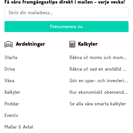
Få våra framgångsstips direkt i mailen – varje vecka!
Avdelningar
Kalkyler
Starta
Räkna ut moms och moms baklänges
Driva
Räkna ut vad en anställd kostar
Växa
Gör en spar- och investeringskalkyl
Kalkyler
Hur ekonomiskt oberoende är du?
Poddar
Se alla våra smarta kalkyler
Events
Mallar & Avtal