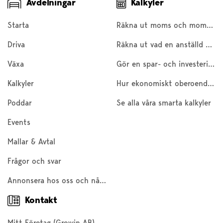
Avdelningar
Kalkyler
Starta
Räkna ut moms och moms baklänges
Driva
Räkna ut vad en anställd kostar
Växa
Gör en spar- och investeringskalkyl
Kalkyler
Hur ekonomiskt oberoende är du?
Poddar
Se alla våra smarta kalkyler
Events
Mallar & Avtal
Frågor och svar
Annonsera hos oss och nå 200 000 företagare och entreprenörer
Kontakt
Mitt Företag (Growin AB)