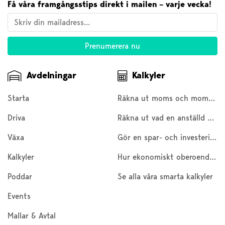
Få våra framgångsstips direkt i mailen – varje vecka!
Avdelningar
Kalkyler
Starta
Räkna ut moms och moms baklänges
Driva
Räkna ut vad en anställd kostar
Växa
Gör en spar- och investeringskalkyl
Kalkyler
Hur ekonomiskt oberoende är du?
Poddar
Se alla våra smarta kalkyler
Events
Mallar & Avtal