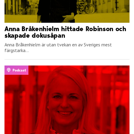
Anna Bråkenhielm hittade Robinson och
skapade dokusåpan
Anna Bråkenhielm är utan tvekan en av Sveriges mest
färgstarka...
Podcast