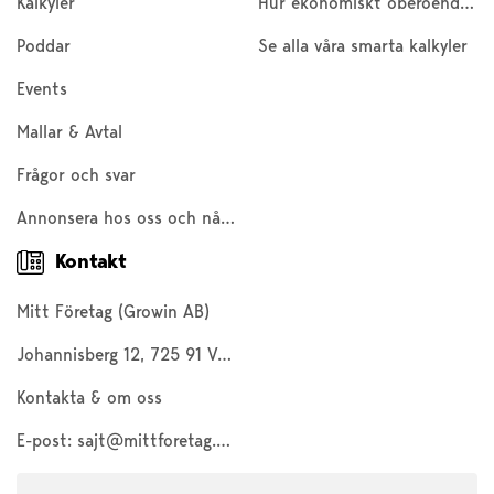
Kalkyler
Hur ekonomiskt oberoende är du?
Poddar
Se alla våra smarta kalkyler
Events
Mallar & Avtal
Frågor och svar
Annonsera hos oss och nå 200 000 företagare och entreprenörer
Kontakt
Mitt Företag (Growin AB)
Johannisberg 12, 725 91 Västerås
Kontakta & om oss
E-post:
sajt@mittforetag.com