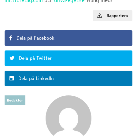
mittforetag.com
och
driva-eget.se
. Häng med!
Rapportera
Dela på Facebook
Dela på Twitter
Dela på LinkedIn
Redaktör