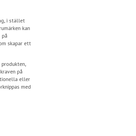
, i stället
arumärken kan
n på
som skapar ett
 produkten,
 kraven på
tionella eller
förknippas med