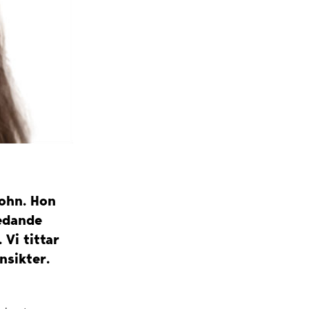
Yohn. Hon
ledande
Vi tittar
nsikter.