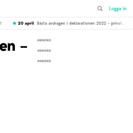
Logga in
20 april
Bästa avdragen i deklarationen 2022 – privat, enskild
en –
ANNONS
ANNONS
ANNONS