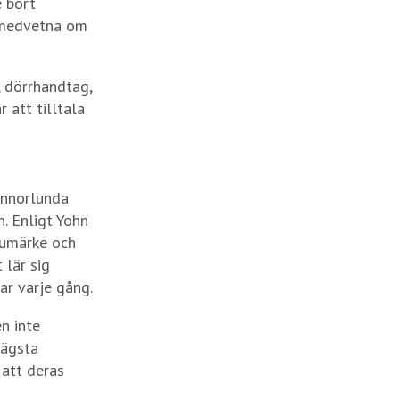
 bort
r medvetna om
, dörrhandtag,
 att tilltala
 annorlunda
n. Enligt Yohn
rumärke och
 lär sig
ar varje gång.
n inte
lägsta
 att deras