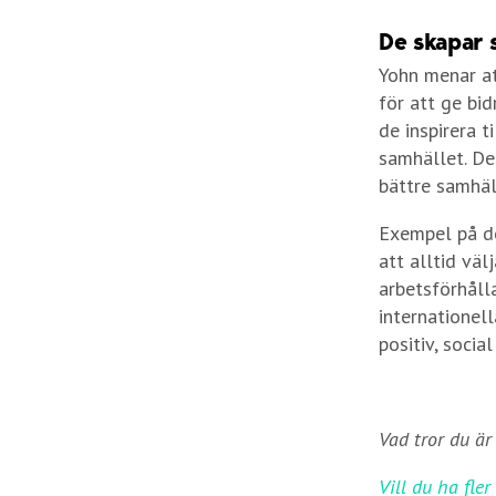
De skapar 
Yohn menar at
för att ge bi
de inspirera t
samhället. De
bättre samhäl
Exempel på de
att alltid väl
arbetsförhålla
internationel
positiv, socia
Vad tror du är
Vill du ha fle