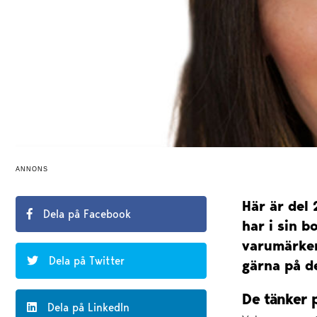
ANNONS
Här är del
Dela på Facebook
har i sin 
varumärken
Dela på Twitter
gärna på d
De tänker 
Dela på LinkedIn