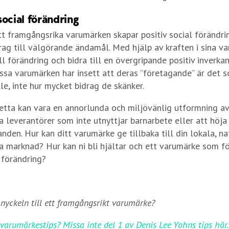
social förändring
t framgångsrika varumärken skapar positiv social förändring
drag till välgörande ändamål. Med hjälp av kraften i sina v
ill förändring och bidra till en övergripande positiv inverka
ssa varumärken har insett att deras ”företagande” är det 
le, inte hur mycket bidrag de skänker.
tta kan vara en annorlunda och miljövänlig utformning av
ja leverantörer som inte utnyttjar barnarbete eller att höja
nden. Hur kan ditt varumärke ge tillbaka till din lokala, na
la marknad? Hur kan ni bli hjältar och ett varumärke som 
l förändring?
 nyckeln till ett framgångsrikt varumärke?
r varumärkestips? Missa inte del 1 av Denis Lee Yohns tips här.