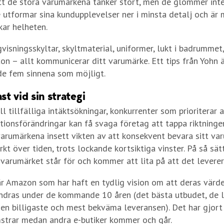
t de stora varumärkena tänker stort, men de glömmer inte
e utformar sina kundupplevelser ner i minsta detalj och ä
kar helheten.
visningsskyltar, skyltmaterial, uniformer, lukt i badrummet
ton – allt kommunicerar ditt varumärke. Ett tips från Yohn är
e fem sinnena som möjligt.
ast vid sin strategi
ll tillfälliga intäktsökningar, konkurrenter som prioriterar
ationsförändringar kan få svaga företag att tappa riktninge
varumärkena insett vikten av att konsekvent bevara sitt va
kt över tiden, trots lockande kortsiktiga vinster. På så sätt
varumärket står för och kommer att lita på att det leverer
r Amazon som har haft en tydlig vision om att deras värde
ndras under de kommande 10 åren (det bästa utbudet, de 
den billigaste och mest bekväma leveransen). Det har gjort
strar medan andra e-butiker kommer och går.