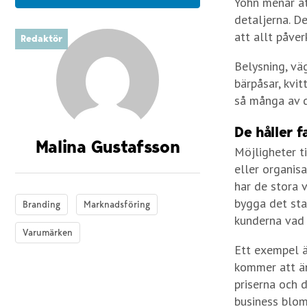
Yohn menar at
detaljerna. D
att allt påver
Redaktör
Belysning, väg
bärpåsar, kvit
så många av d
De håller f
Malina Gustafsson
Möjligheter ti
eller organis
har de stora 
bygga det star
Branding
Marknadsföring
kunderna vad 
Varumärken
Ett exempel ä
kommer att ä
priserna och 
business blom