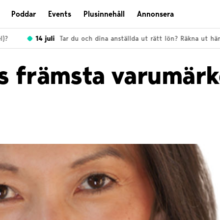
Poddar
Events
Plusinnehåll
Annonsera
?
14 juli
Tar du och dina anställda ut rätt lön? Räkna ut här!
ns främsta varumärk