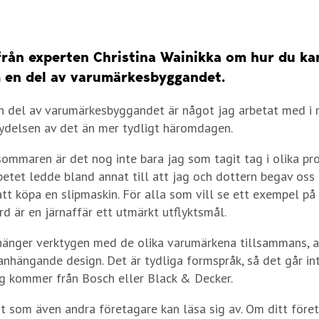
 från experten Christina Wainikka om hur du k
 en del av varumärkesbyggandet.
 del av varumärkesbyggandet är något jag arbetat med i 
ydelsen av det än mer tydligt häromdagen.
sommaren är det nog inte bara jag som tagit tag i olika pr
etet ledde bland annat till att jag och dottern begav oss t
att köpa en slipmaskin. För alla som vill se ett exempel på
d är en järnaffär ett utmärkt utflyktsmål.
 hänger verktygen med de olika varumärkena tillsammans, 
nhängande design. Det är tydliga formspråk, så det går in
g kommer från Bosch eller Black & Decker.
t som även andra företagare kan läsa sig av. Om ditt före