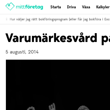
Starta
Driva
Växa
Kalkyler
sti
Hur väljer jag rätt bokföringsprogram (eller får jag bokföra i Excel)
Varumärkesvård på
5 augusti, 2014