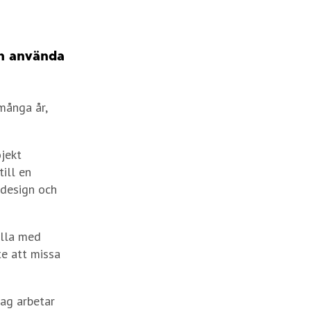
an använda
många år,
ojekt
ill en
 design och
alla med
te att missa
tag arbetar