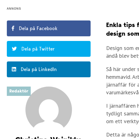
ANNONS
Enkla tips
Dela på Facebook
design som
Design som en
Dela på Twitter
ändå blev bet
Så här under 
Dela på LinkedIn
hemmavid. Arb
järnaffär för 
Redaktör
varumärkesvår
I järnaffären
tydligt samma
om ett verkty
Detta är någo