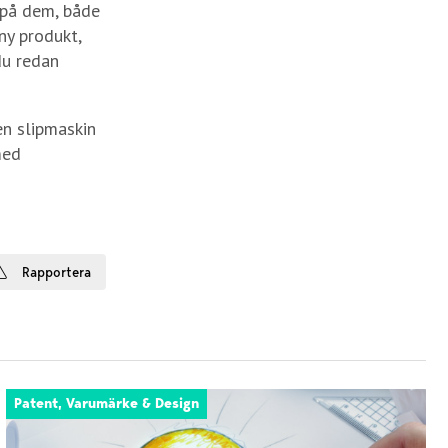
 på dem, både
ny produkt,
du redan
en slipmaskin
med
Rapportera
Patent, Varumärke & Design