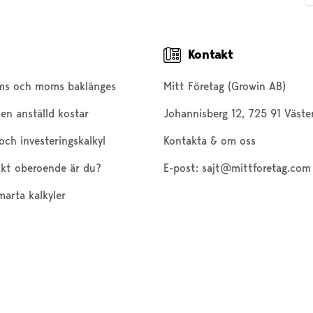
Kontakt
ms och moms baklänges
Mitt Företag (Growin AB)
en anställd kostar
Johannisberg 12, 725 91 Väste
och investeringskalkyl
Kontakta & om oss
kt oberoende är du?
E-post:
sajt@mittforetag.com
marta kalkyler