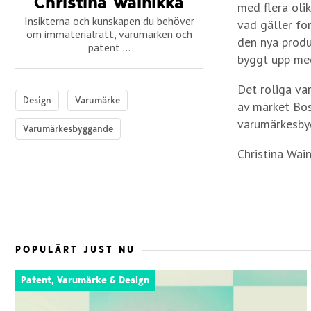
Christina Wainikka
med flera oli
Insikterna och kunskapen du behöver
vad gäller for
om immaterialrätt, varumärken och
den nya produ
patent ...
byggt upp med
Det roliga var
Design
Varumärke
av märket Bos
varumärkesby
Varumärkesbyggande
Christina Wain
POPULÄRT JUST NU
Patent, Varumärke & Design