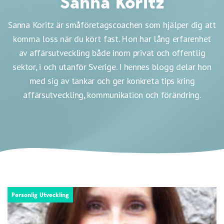
Sanna Koritz
Sanna Koritz är småföretagscoachen som hjälper dig att
komma loss när du kört fast. Hon har lång erfarenhet
av affärsutveckling både inom privat och offentlig
sektor, i och utanför Sverige. I hennes blogg delar hon
med sig av tankar och ger konkreta tips kring
affärsutveckling, kommunikation och förändring.
Personlig Utveckling