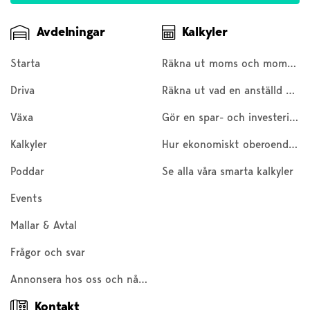
Avdelningar
Kalkyler
Starta
Räkna ut moms och moms baklänges
Driva
Räkna ut vad en anställd kostar
Växa
Gör en spar- och investeringskalkyl
Kalkyler
Hur ekonomiskt oberoende är du?
Poddar
Se alla våra smarta kalkyler
Events
Mallar & Avtal
Frågor och svar
Annonsera hos oss och nå 200 000 företagare och entreprenörer
Kontakt