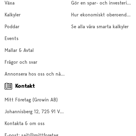
Växa
Gör en spar- och investeringskalkyl
Kalkyler
Hur ekonomiskt oberoende är du?
Poddar
Se alla våra smarta kalkyler
Events
Mallar & Avtal
Frågor och svar
Annonsera hos oss och nå 200 000 företagare och entreprenörer
Kontakt
Mitt Företag (Growin AB)
Johannisberg 12, 725 91 Västerås
Kontakta & om oss
E-post:
sajt@mittforetag.com