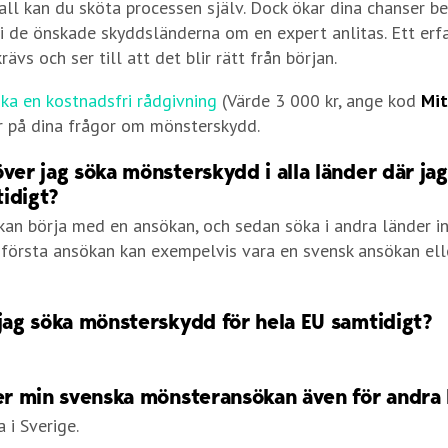
fall kan du sköta processen själv. Dock ökar dina chanser be
 i de önskade skyddsländerna om en expert anlitas. Ett er
ävs och ser till att det blir rätt från början.
ka en kostnadsfri rådgivning
(Värde 3 000 kr, ange kod
Mit
ar på dina frågor om mönsterskydd.
ver jag söka mönsterskydd i alla länder där jag 
idigt?
kan börja med en ansökan, och sedan söka i andra länder i
första ansökan kan exempelvis vara en svensk ansökan ell
 jag söka mönsterskydd för hela EU samtidigt?
ler min svenska mönsteransökan även för andra
 i Sverige.