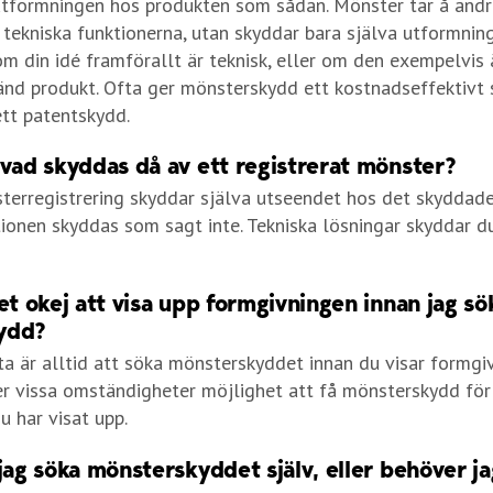
utformningen hos produkten som sådan. Mönster tar å andr
e tekniska funktionerna, utan skyddar bara själva utformnin
om din idé framförallt är teknisk, eller om den exempelvis 
änd produkt. Ofta ger mönsterskydd ett kostnadseffektivt 
tt patentskydd.
 vad skyddas då av ett registrerat mönster?
erregistrering skyddar själva utseendet hos det skyddade
tionen skyddas som sagt inte. Tekniska lösningar skyddar d
et okej att visa upp formgivningen innan jag sö
ydd?
a är alltid att söka mönsterskyddet innan du visar formgi
er vissa omständigheter möjlighet att få mönsterskydd för
u har visat upp.
jag söka mönsterskyddet själv, eller behöver ja