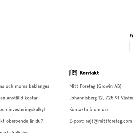
F
Kontakt
ms och moms baklänges
Mitt Företag (Growin AB)
en anställd kostar
Johannisberg 12, 725 91 Väste
och investeringskalkyl
Kontakta & om oss
kt oberoende är du?
E-post:
sajt@mittforetag.com
marta kalkyler