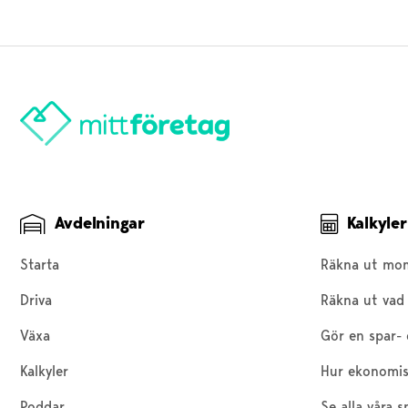
Avdelningar
Kalkyler
Starta
Räkna ut mo
Driva
Räkna ut vad 
Växa
Gör en spar- 
Kalkyler
Hur ekonomis
Poddar
Se alla våra s