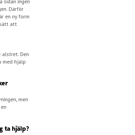
a sidan ingen
gen. Därför
är en ny form
sätt att
 alstret. Den
u med hjälp
ker
vningen, men
 en
g ta hjälp?