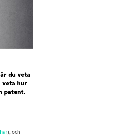
får du veta
 veta hur
h patent.
här
), och