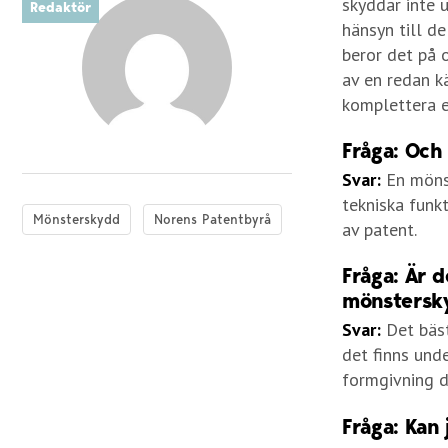
skyddar inte 
Redaktör
hänsyn till d
beror det på 
av en redan k
komplettera e
Fråga: Och
Svar:
En mönst
tekniska funk
Mönsterskydd
Norens Patentbyrå
av patent.
Fråga: Är d
mönstersk
Svar:
Det bäst
det finns und
formgivning d
Fråga: Kan 