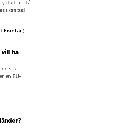
tydligt att få
faret ombud
t Företag
)
vill ha
nom sex
er en EU-
 länder?