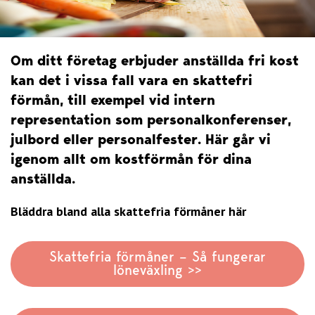
Om ditt företag erbjuder anställda fri kost
kan det i vissa fall vara en skattefri
förmån, till exempel vid intern
representation som personalkonferenser,
julbord eller personalfester. Här går vi
igenom allt om kostförmån för dina
anställda.
Bläddra bland alla skattefria förmåner här
Skattefria förmåner – Så fungerar
löneväxling >>