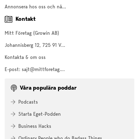
Annonsera hos oss och nå 200 000 företagare och entreprenörer
Kontakt
Mitt Företag (Growin AB)
Johannisberg 12, 725 91 Västerås
Kontakta & om oss
E-post:
sajt@mittforetag.com
Våra populära poddar
Podcasts
Starta Eget-Podden
Business Hacks
Ordinary People who do Badass Things