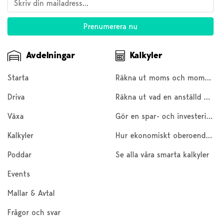
Avdelningar
Kalkyler
Starta
Räkna ut moms och moms baklänges
Driva
Räkna ut vad en anställd kostar
Växa
Gör en spar- och investeringskalkyl
Kalkyler
Hur ekonomiskt oberoende är du?
Poddar
Se alla våra smarta kalkyler
Events
Mallar & Avtal
Frågor och svar