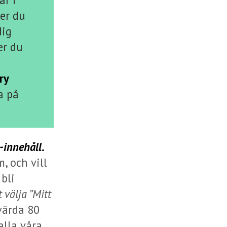
jer du
dig
er du
ry
a på
s-innehåll
.
, och vill
 bli
t välja ”Mitt
 värda 80
alla våra