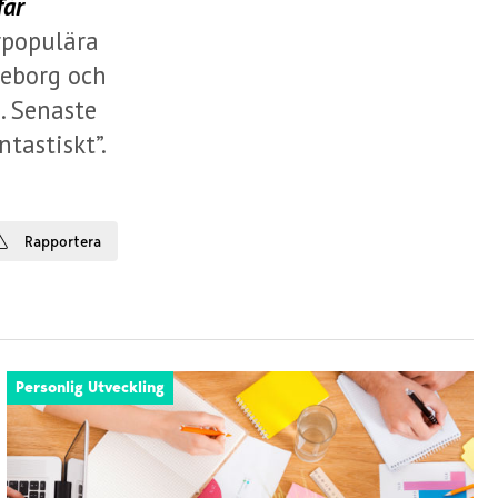
får
erpopulära
teborg och
. Senaste
tastiskt”.
Rapportera
Personlig Utveckling