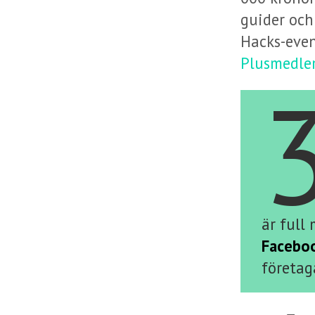
guider och
Hacks-even
Plusmedlem
är full
Facebo
företag