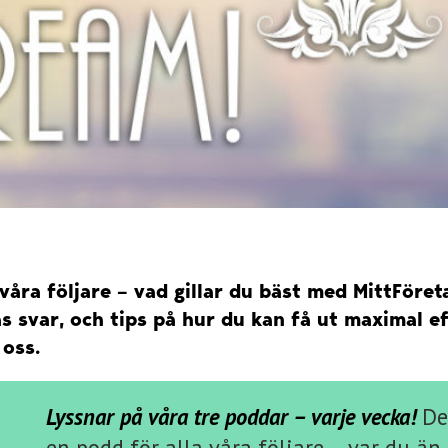
våra följare – vad gillar du bäst med MittFöre
s svar, och tips på hur du kan få ut maximal ef
oss.
Lyssnar på våra tre poddar – varje vecka!
Det
en podd för alla våra följare – var du än 