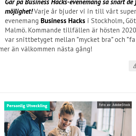
Går på Business Hacks-evenemang så snart de 
möjlighet!
Varje år bjuder vi in till vårt sup
evenemang
Business Hacks
i Stockholm, Gö
Malmö. Kommande tillfällen är hösten 2020
var snittbetyget mellan ”mycket bra” och ”fan
 mer än välkommen nästa gång!
Foto av: AdobeStock
Personlig Utveckling