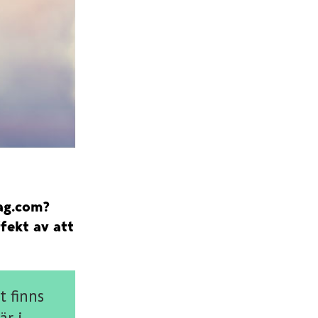
tag.com?
fekt av att
 finns
är i