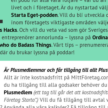
1
livet och i företaget. Är du nystartad väl
Starta Eget-podden
. Vill du bli utveckla 
inom företagets viktigaste områden välj
s Hacks
. Och vill du veta vad som gör Sveriges
 entreprenörer annorlunda – lyssna på
Ordina
who do Badass Things
. Vårt tips – prenumerer
 där du brukar lyssna på poddar!
Är Plusmedlemmar och får tillgång till allt Plu
Allt är inte kostnadsfritt på MittFöretag.com
du ha tillgång till alla godsaker behöver du
Plusmedlem
(ett tag till går det att kostnadsfrit
Företag Starta”.)
Vill du få tillgång till avtal
? Använda alla våra kalkyler? Få tillgång till 