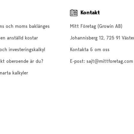
Kontakt
ms och moms baklänges
Mitt Företag (Growin AB)
en anställd kostar
Johannisberg 12, 725 91 Väste
och investeringskalkyl
Kontakta & om oss
kt oberoende är du?
E-post:
sajt@mittforetag.com
marta kalkyler