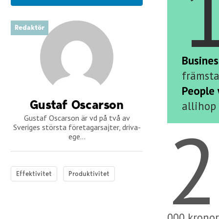
Redaktör
Busines
främsta
People 
Gustaf Oscarson
allihop
2
Gustaf Oscarson är vd på två av
Sveriges största företagarsajter, driva-
ege...
Effektivitet
Produktivitet
000 kronor