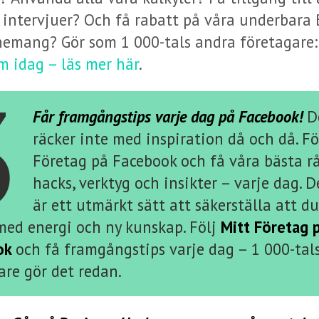
 intervjuer? Och få rabatt på våra underbara 
emang? Gör som 1 000-tals andra företagare:
 idag – läs mer här
.
3
Får framgångstips varje dag på Facebook!
D
räcker inte med inspiration då och då. Fö
Företag på Facebook och få våra bästa r
hacks, verktyg och insikter – varje dag. D
är ett utmärkt sätt att säkerställa att du
 med energi och ny kunskap. Följ
Mitt Företag 
ok
och få framgångstips varje dag – 1 000-tal
are gör det redan.