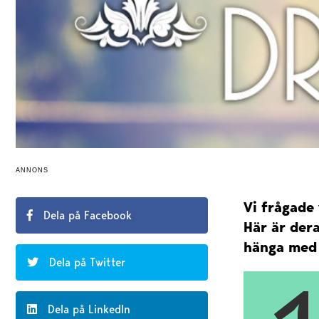
ANNONS
Vi frågade 
Dela på Facebook
Här är dera
hänga med 
Dela på Twitter
Dela på LinkedIn