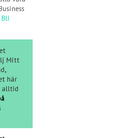
Business
Bli
et
lj Mitt
åd,
et här
 alltid
på
s