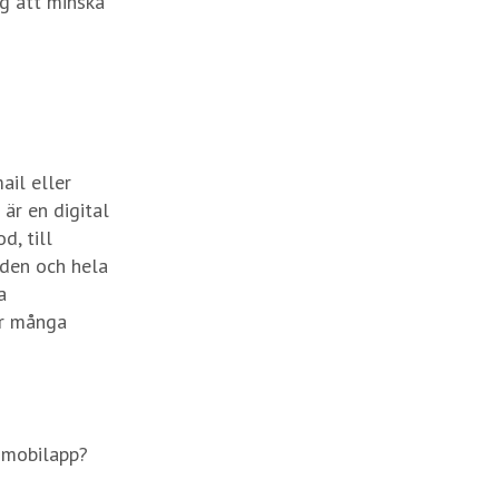
ig att minska
ail eller
är en digital
d, till
oden och hela
a
ur många
n mobilapp?