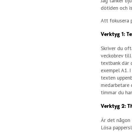
Jag tänker bj
dötiden och i
Att fokusera p
Verktyg 1: T
Skriver du of
veckobrev til
textbank där d
exempel A1. I
texten uppenb
medarbetare o
timmar du har
Verktyg 2: T
Är det någon 
Lösa pappersl