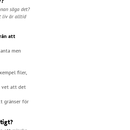
v?
nnan säga det?
liv är alltid
rån att
ssanta men
xempel filer,
 vet att det
tt gränser för
tigt?