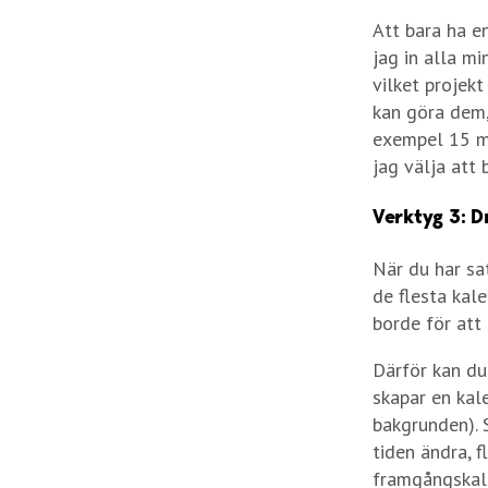
Att bara ha en
jag in alla mi
vilket projekt
kan göra dem, 
exempel 15 mi
jag välja att 
Verktyg 3: 
När du har sat
de flesta kal
borde för att
Därför kan du
skapar en kal
bakgrunden). 
tiden ändra, f
framgångskale