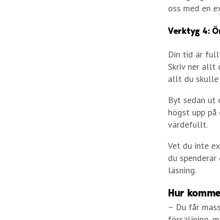
oss med en ex
Verktyg 4: Ö
Din tid är ful
Skriv ner allt
allt du skulle
Byt sedan ut 
högst upp på 
värdefullt.
Vet du inte e
du spenderar 
läsning.
Hur kommer
– Du får masso
försäljning, m