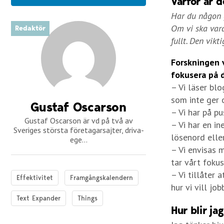
Varför är d
Har du någon g
Om vi ska vara 
Redaktör
fullt. Den vikt
Forskningen v
fokusera på d
– Vi läser bl
som inte ger o
Gustaf Oscarson
– Vi har på p
Gustaf Oscarson är vd på två av
– Vi har en in
Sveriges största företagarsajter, driva-
lösenord eller
ege...
– Vi envisas m
tar vårt foku
– Vi tillåter 
Effektivitet
Framgångskalendern
hur vi vill job
Text Expander
Things
Hur blir ja