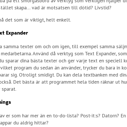
uda på ett smörgåsbord av verktyg som verkligen hjälper d
stället skapa… vad är motsatsen till dötid? Livstid?
å det som är viktigt, helt enkelt.
ext Expander
ta samma texter om och om igen, till exempel samma säljm
l medarbetarna. Använd då verktyg som Text Expander, som 
u sparar dina bästa texter och ger varje text en speciell ko
 vilket program du sedan än använder, trycker du bara in k
arar sig. Otroligt smidigt. Du kan dela textbanken med din
ckså. Det bästa är att programmet hela tiden räknar ut h
 sparat.
hings
av er som har mer än en to-do-lista? Post-it:s? Datorn? E
appar du aldrig hittar?