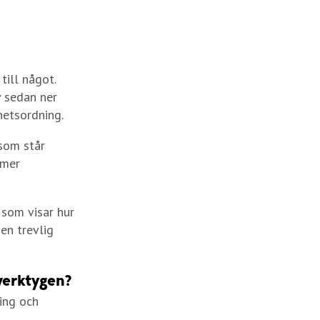
till något.
v sedan ner
ghetsordning.
 som står
 mer
 som visar hur
en trevlig
verktygen?
ling och