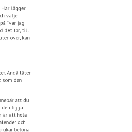
. Här lägger
ch väljer
 på ”var jag
 det tar, till
ter över, kan
ker. Ändå låter
ut som den
nnebär att du
 den ligga i
 är att hela
kalender och
brukar belöna