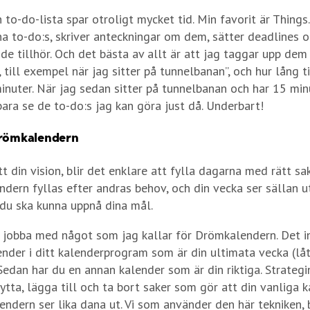
 to-do-lista spar otroligt mycket tid. Min favorit är Things
na to-do:s, skriver anteckningar om dem, sätter deadlines o
 de tillhör. Och det bästa av allt är att jag taggar upp dem
till exempel när jag sitter på tunnelbanan”, och hur lång tid
nuter. När jag sedan sitter på tunnelbanan och har 15 minu
bara se de to-do:s jag kan göra just då. Underbart!
Drömkalendern
t din vision, blir det enklare att fylla dagarna med rätt sa
endern fyllas efter andras behov, och din vecka ser sällan 
 du ska kunna uppnå dina mål.
 jobba med något som jag kallar för Drömkalendern. Det i
ender i ditt kalenderprogram som är din ultimata vecka (låt
Sedan har du en annan kalender som är din riktiga. Strategin
lytta, lägga till och ta bort saker som gör att din vanliga 
ndern ser lika dana ut. Vi som använder den här tekniken, 