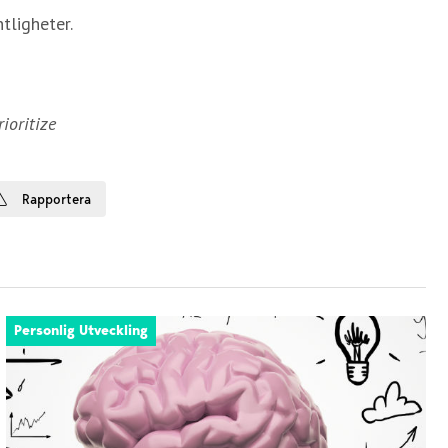
tligheter.
rioritize
Rapportera
Personlig Utveckling