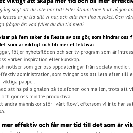
et viktigt att skapa mer tid och bli mer effekti
ång sagt att du inte har tid? Eller åtminstone hört någon a
krassa är ju tid allt vi har, och alla har lika mycket. Och vårt 
iga frågan är: vad fyller du din tid med?
isar på fem saker de flesta av oss gör, som hindrar oss f
et som är viktigt och bli mer effektiva:
oggar, följer nyhetsflöden och ser tv-program som är intre
ss varken inspiration eller kunskap.
ush-notiser som ger oss uppdateringar från sociala medier.
effektiv administration, som tvingar oss att leta efter till e
 viktiga papper.
ed att ha på signalen på telefonen och mailen, trots att vi
s och gör oss mindre produktiva.
att andra människor stör ”vårt flow”, eftersom vi inte har sa
ba.
g mer effektiv och får mer tid till det som är vik