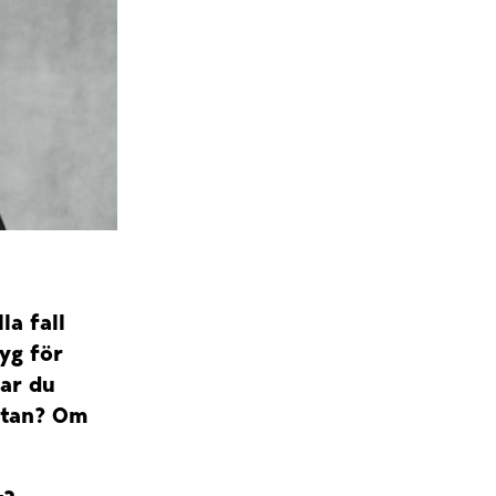
la fall
tyg för
Har du
stan? Om