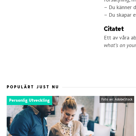
– Du känner d
– Du skapar et
Citatet
Ett av våra a
what’s on your
POPULÄRT JUST NU
Foto av: AdobeStock
Personlig Utveckling