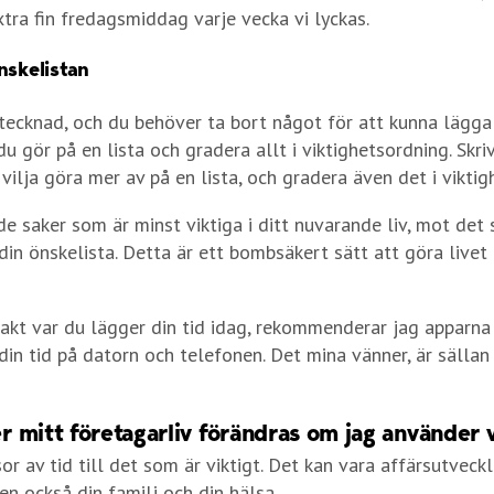
tra fin fredagsmiddag varje vecka vi lyckas.
nskelistan
ltecknad, och du behöver ta bort något för att kunna lägga 
 du gör på en lista och gradera allt i viktighetsordning. Skri
 vilja göra mer av på en lista, och gradera även det i vikti
de saker som är minst viktiga i ditt nuvarande liv, mot det
din önskelista. Detta är ett bombsäkert sätt att göra livet
xakt var du lägger din tid idag, rekommenderar jag apparna
din tid på datorn och telefonen. Det mina vänner, är sällan 
 mitt företagarliv förändras om jag använder 
r av tid till det som är viktigt. Det kan vara affärsutveck
en också din familj och din hälsa.