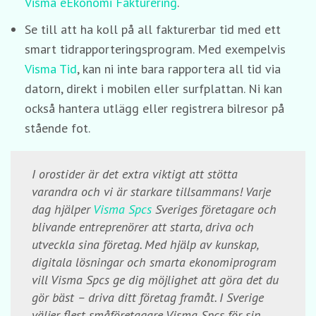
Visma eEkonomi Fakturering
.
Se till att ha koll på all fakturerbar tid med ett
smart tidrapporteringsprogram. Med exempelvis
Visma Tid
, kan ni inte bara rapportera all tid via
datorn, direkt i mobilen eller surfplattan. Ni kan
också hantera utlägg eller registrera bilresor på
stående fot.
I orostider är det extra viktigt att stötta
varandra och vi är starkare tillsammans! Varje
dag hjälper
Visma Spcs
Sveriges företagare och
blivande entreprenörer att starta, driva och
utveckla sina företag. Med hjälp av kunskap,
digitala lösningar och smarta ekonomiprogram
vill Visma Spcs ge dig möjlighet att göra det du
gör bäst – driva ditt företag framåt. I Sverige
väljer flest småföretagare Visma Spcs för sin