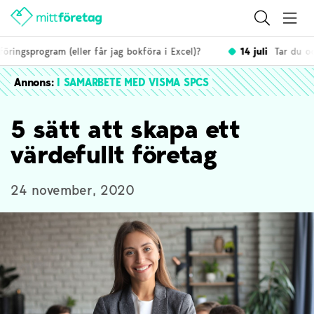
ngsprogram (eller får jag bokföra i Excel)?
14 juli
Tar du och d
Annons:
I SAMARBETE MED VISMA SPCS
5 sätt att skapa ett
värdefullt företag
24 november, 2020