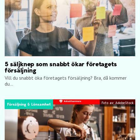
5 säljknep som snabbt ökar företagets
försäljning
Vill du snabbt öka företagets försäljning? Bra, då kommer
du...
Foto av: AdobeStock
Försäljning & Lönsamhet