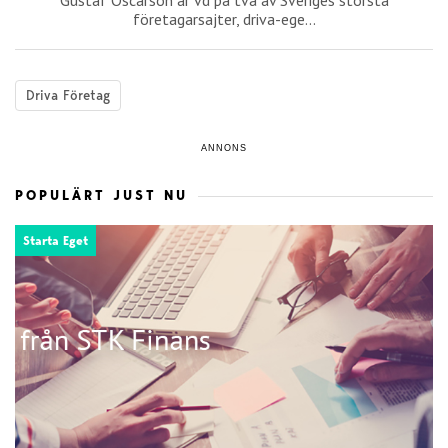
Gustaf Oscarson är vd på två av Sveriges största
företagarsajter, driva-ege...
Driva Företag
ANNONS
POPULÄRT JUST NU
Starta Eget