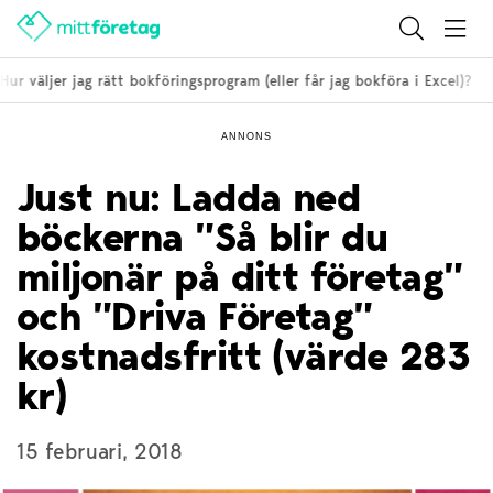
r väljer jag rätt bokföringsprogram (eller får jag bokföra i Excel)?
ANNONS
Just nu: Ladda ned
böckerna ”Så blir du
miljonär på ditt företag”
och ”Driva Företag”
kostnadsfritt (värde 283
kr)
15 februari, 2018