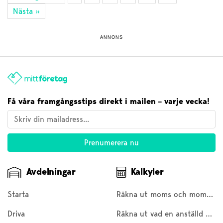
Nästa »
ANNONS
Få våra framgångsstips direkt i mailen – varje vecka!
Avdelningar
Kalkyler
Starta
Räkna ut moms och moms baklänges
Driva
Räkna ut vad en anställd kostar