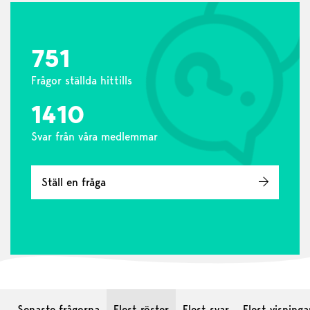
751
Frågor ställda hittills
1410
Svar från våra medlemmar
Ställ en fråga
Senaste frågorna
Flest röster
Flest svar
Flest visninga