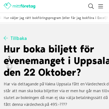
i
Hur väljer jag rätt bokföringsprogram (eller får jag bokföra i Excel)?
Tillbaka
Hur boka biljett för
evenemanget i Uppsal
2
den 22 Oktober?
Har via deltagande på Vakna Uppsala fått en Värdecheck d
står att man ska boka biljetter via er men hur går man till
slutet av bokningen då man ej ska välja betalningssätt d
fått denna värdecheck på 495:-????