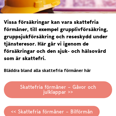
Vissa försäkringar kan vara skattefria
förmåner, till exempel grupplivförsäkring,
gruppsjukförsäkring och reseskydd under
tjänsteresor. Här går vi igenom de
försäkringar och den sjuk- och hälsovård
som är skattefri.
Bläddra bland alla skattefria förmåner här
Skattefria förmåner – Gåvor och
julklappar >>
<< Skattefria förmåner – Bilförmån