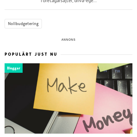
företagarsajter, driva-ege...
Nollbudgetering
ANNONS
POPULÄRT JUST NU
Bloggar