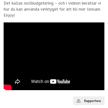
Det kallas nollbudgetering – och i videon berättar vi
hur du kan använda verktyget för att bli mer lönsam.
Enjoy!
Rapportera