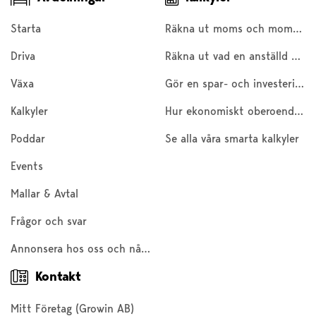
Starta
Räkna ut moms och moms baklänges
Driva
Räkna ut vad en anställd kostar
Växa
Gör en spar- och investeringskalkyl
Kalkyler
Hur ekonomiskt oberoende är du?
Poddar
Se alla våra smarta kalkyler
Events
Mallar & Avtal
Frågor och svar
Annonsera hos oss och nå 200 000 företagare och entreprenörer
Kontakt
Mitt Företag (Growin AB)