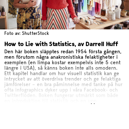
Foto av: ShutterStock
How to Lie with Statistics, av Darrell Huff
Den här boken släpptes redan 1954 första gången,
men förutom några anakronistiska felaktigheter i
exemplen (en limpa kostar exempelvis inte 5 cent
längre i USA), så känns boken inte alls omodern.
Ett kapitel handlar om hur visuell statistik kan ge
intrycket av att överdriva trender och ge felaktiga
jämförelser – en bra påminnelse med tanke på hur
ofta infographics dyker upp i våra Facebook- och
Twitterflöden. Boken fungerar utmärkt som både
en introduktion till statistik och en upp