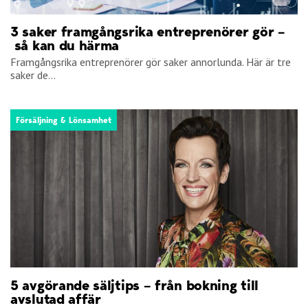
3 saker framgångsrika entreprenörer gör –
så kan du härma
Framgångsrika entreprenörer gör saker annorlunda. Här är tre
saker de...
Försäljning & Lönsamhet
5 avgörande säljtips – från bokning till
avslutad affär