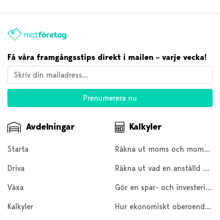
Få våra framgångsstips direkt i mailen – varje vecka!
Avdelningar
Kalkyler
Starta
Räkna ut moms och moms baklänges
Driva
Räkna ut vad en anställd kostar
Växa
Gör en spar- och investeringskalkyl
Kalkyler
Hur ekonomiskt oberoende är du?