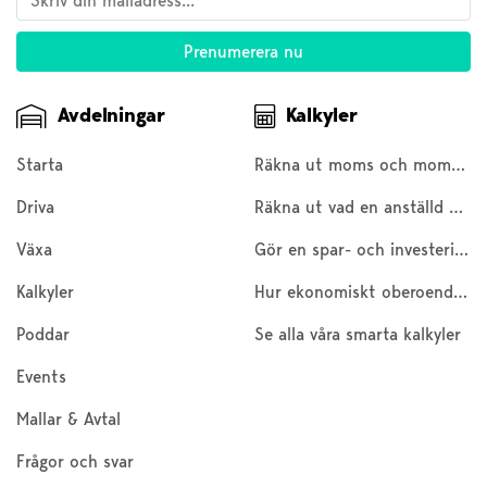
Avdelningar
Kalkyler
Starta
Räkna ut moms och moms baklänges
Driva
Räkna ut vad en anställd kostar
Växa
Gör en spar- och investeringskalkyl
Kalkyler
Hur ekonomiskt oberoende är du?
Poddar
Se alla våra smarta kalkyler
Events
Mallar & Avtal
Frågor och svar