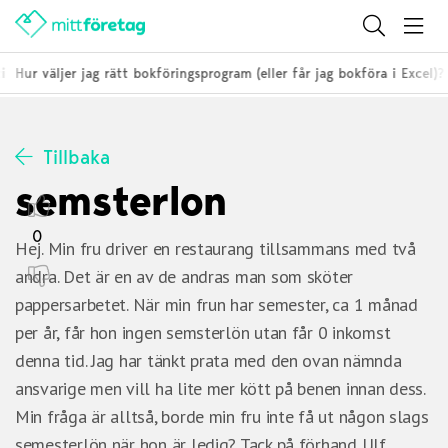
i
Hur väljer jag rätt bokföringsprogram (eller får jag bokföra i Excel)?
Tillbaka
semsterlon
0
Hej. Min fru driver en restaurang tillsammans med två
andra. Det är en av de andras man som sköter
pappersarbetet. När min frun har semester, ca 1 månad
per år, får hon ingen semsterlön utan får 0 inkomst
denna tid. Jag har tänkt prata med den ovan nämnda
ansvarige men vill ha lite mer kött på benen innan dess.
Min fråga är alltså, borde min fru inte få ut någon slags
semesterlön när hon är ledig? Tack på förhand Ulf