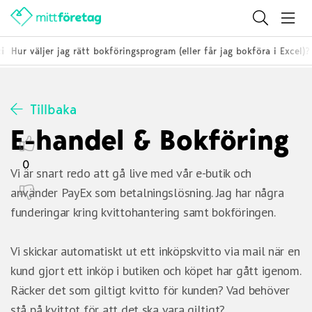
i
Hur väljer jag rätt bokföringsprogram (eller får jag bokföra i Excel)?
Tillbaka
E-handel & Bokföring
0
Vi är snart redo att gå live med vår e-butik och
använder PayEx som betalningslösning. Jag har några
funderingar kring kvittohantering samt bokföringen.
Vi skickar automatiskt ut ett inköpskvitto via mail när en
kund gjort ett inköp i butiken och köpet har gått igenom.
Räcker det som giltigt kvitto för kunden? Vad behöver
stå på kvittot för att det ska vara giltigt?