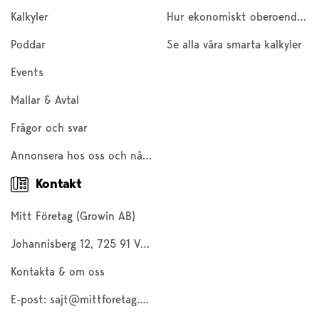
Kalkyler
Hur ekonomiskt oberoende är du?
Poddar
Se alla våra smarta kalkyler
Events
Mallar & Avtal
Frågor och svar
Annonsera hos oss och nå 200 000 företagare och entreprenörer
Kontakt
Mitt Företag (Growin AB)
Johannisberg 12, 725 91 Västerås
Kontakta & om oss
E-post:
sajt@mittforetag.com